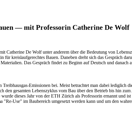
auen — mit Professorin Catherine De Wolf
r mit Catherine De Wolf unter anderem über die Bedeutung von Leben
rtin für kreislaufgerechtes Bauen. Daneben dreht sich das Gespräch d
terialien. Das Gespräch findet zu Beginn auf Deutsch und danach auf
en Treibhausgas-Emissionen bei. Meist betrachtet man dabei lediglich
och den gesamten Lebenszyklus vom Bau über den Betrieb bis hin zum 
wurde dieses Jahr von der ETH Zürich als Professorin ernannt und ist 
ma "Re-Use" im Baubereich umgesetzt werden kann und um den wahren 